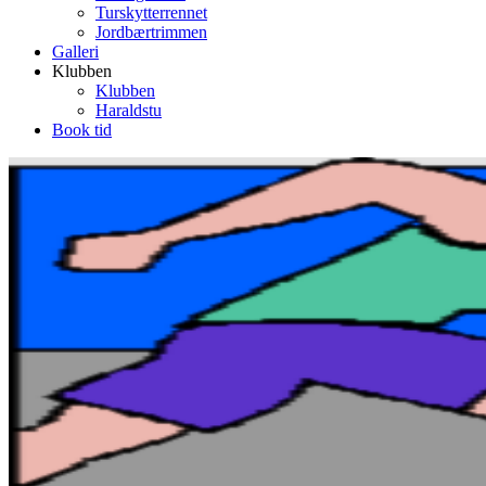
Turskytterrennet
Jordbærtrimmen
Galleri
Klubben
Klubben
Haraldstu
Book tid