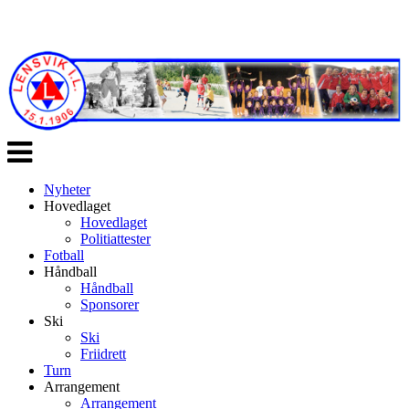
Veksle
navigasjon
Nyheter
Hovedlaget
Hovedlaget
Politiattester
Fotball
Håndball
Håndball
Sponsorer
Ski
Ski
Friidrett
Turn
Arrangement
Arrangement