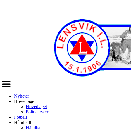
Veksle
navigasjon
Nyheter
Hovedlaget
Hovedlaget
Politiattester
Fotball
Håndball
Håndball