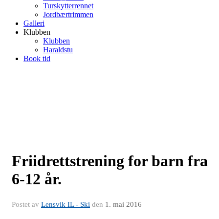
Turskytterrennet
Jordbærtrimmen
Galleri
Klubben
Klubben
Haraldstu
Book tid
Friidrettstrening for barn fra
6-12 år.
Postet av
Lensvik IL - Ski
den
1. mai 2016