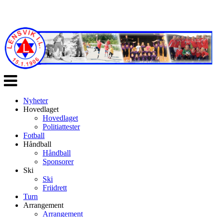
Veksle
navigasjon
Nyheter
Hovedlaget
Hovedlaget
Politiattester
Fotball
Håndball
Håndball
Sponsorer
Ski
Ski
Friidrett
Turn
Arrangement
Arrangement