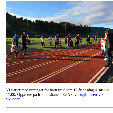
Vi starter med treninger for barn fra 6 tom 12 år onsdag 4. mai kl
17.00. Oppmøte på friidrettsbanen. Se
Aktivitetsplan Lensvik
Ski.docx