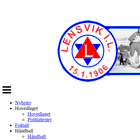
Veksle
navigasjon
Nyheter
Hovedlaget
Hovedlaget
Politiattester
Fotball
Håndball
Håndball