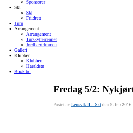
Sponsorer
Ski
Ski
Friidrett
Turn
Arrangement
Arrangement
Turskytterrennet
Jordbærtrimmen
Galleri
Klubben
Klubben
Haraldstu
Book tid
Fredag 5/2: Nykjørt
Postet av
Lensvik IL - Ski
den
5. feb 2016