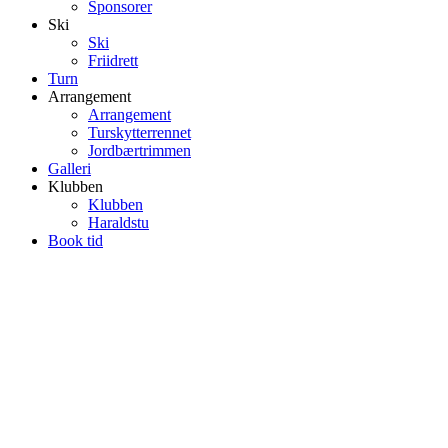
Sponsorer
Ski
Ski
Friidrett
Turn
Arrangement
Arrangement
Turskytterrennet
Jordbærtrimmen
Galleri
Klubben
Klubben
Haraldstu
Book tid