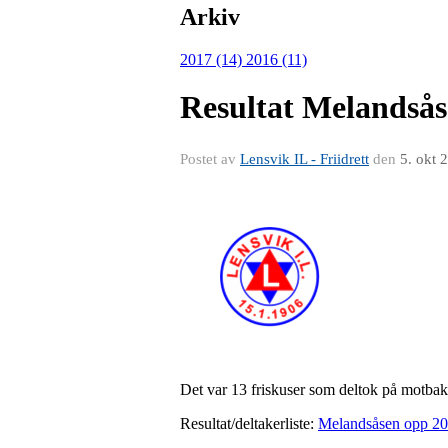
Arkiv
2017 (14)
2016 (11)
Resultat Melandså
Postet av
Lensvik IL - Friidrett
den
5. okt 
Det var 13 friskuser som deltok på motba
Resultat/deltakerliste:
Melandsåsen opp 2