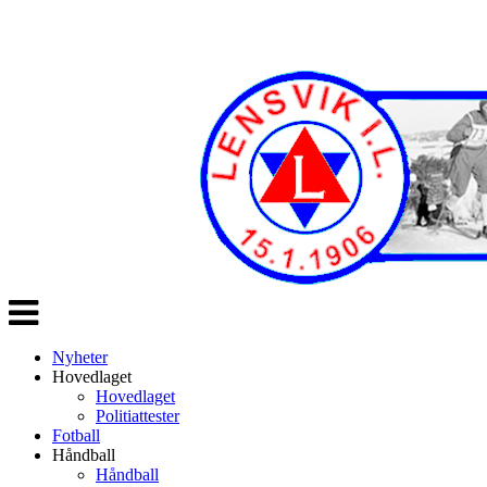
Veksle
navigasjon
Nyheter
Hovedlaget
Hovedlaget
Politiattester
Fotball
Håndball
Håndball