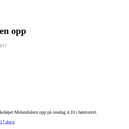
sen opp
2017
kkeløpet Melandsåsen opp på onsdag 4.10 i høstværet.
017.docx