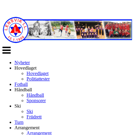
Veksle
navigasjon
Nyheter
Hovedlaget
Hovedlaget
Politiattester
Fotball
Håndball
Håndball
Sponsorer
Ski
Ski
Friidrett
Turn
Arrangement
Arrangement