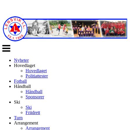
Veksle
navigasjon
Nyheter
Hovedlaget
Hovedlaget
Politiattester
Fotball
Håndball
Håndball
Sponsorer
Ski
Ski
Friidrett
Turn
Arrangement
Arrangement