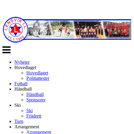
Veksle
navigasjon
Nyheter
Hovedlaget
Hovedlaget
Politiattester
Fotball
Håndball
Håndball
Sponsorer
Ski
Ski
Friidrett
Turn
Arrangement
Arrangement