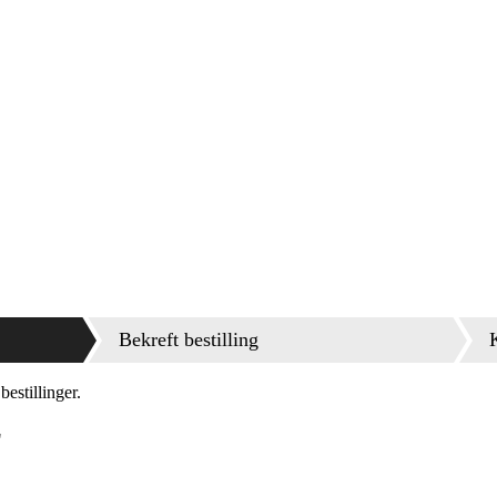
Bekreft bestilling
estillinger.
L