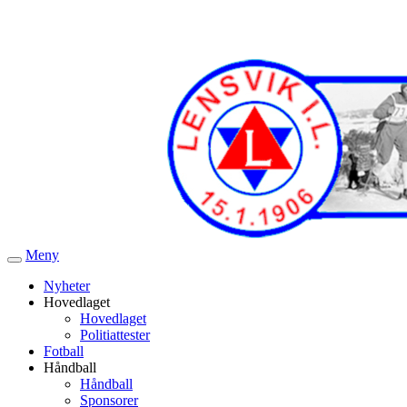
Meny
Veksle
navigasjon
Nyheter
Hovedlaget
Hovedlaget
Politiattester
Fotball
Håndball
Håndball
Sponsorer