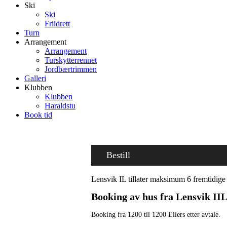
Ski
Ski
Friidrett
Turn
Arrangement
Arrangement
Turskytterrennet
Jordbærtrimmen
Galleri
Klubben
Klubben
Haraldstu
Book tid
Bestill
Lensvik IL tillater maksimum 6 fremtidige b
Booking av hus fra Lensvik II
Booking fra 1200 til 1200 Ellers etter avtale.