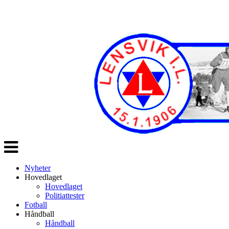
Veksle
navigasjon
Nyheter
Hovedlaget
Hovedlaget
Politiattester
Fotball
Håndball
Håndball