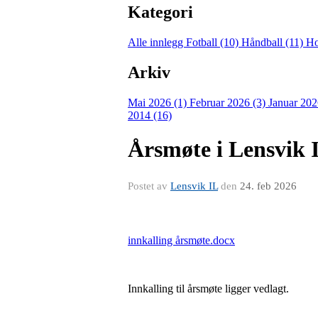
Kategori
Alle innlegg
Fotball (10)
Håndball (11)
Ho
Arkiv
Mai 2026 (1)
Februar 2026 (3)
Januar 202
2014 (16)
Årsmøte i Lensvik I
Postet av
Lensvik IL
den
24. feb 2026
innkalling årsmøte.docx
Innkalling til årsmøte ligger vedlagt.