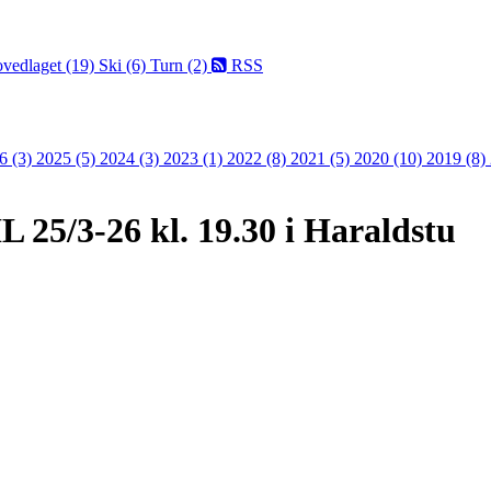
vedlaget (19)
Ski (6)
Turn (2)
RSS
6 (3)
2025 (5)
2024 (3)
2023 (1)
2022 (8)
2021 (5)
2020 (10)
2019 (8)
L 25/3-26 kl. 19.30 i Haraldstu