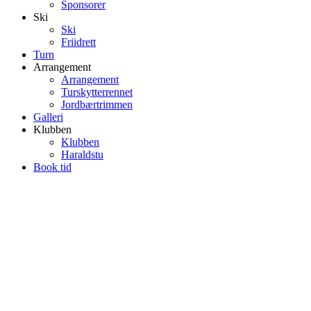
Sponsorer
Ski
Ski
Friidrett
Turn
Arrangement
Arrangement
Turskytterrennet
Jordbærtrimmen
Galleri
Klubben
Klubben
Haraldstu
Book tid