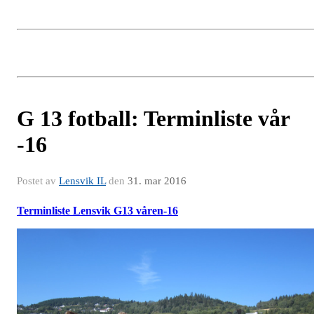
G 13 fotball: Terminliste vår
-16
Postet av
Lensvik IL
den
31. mar 2016
Terminliste Lensvik G13 våren-16