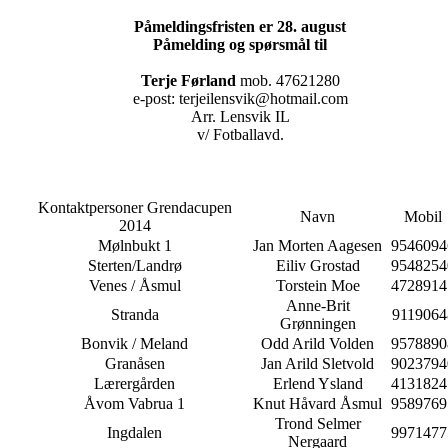
Påmeldingsfristen er 28. august
Påmelding og spørsmål til
Terje Førland
mob. 47621280
e-post: terjeilensvik@hotmail.com
Arr. Lensvik IL
v/ Fotballavd.
Kontaktpersoner Grendacupen
Navn
Mobil
2014
Mølnbukt 1
Jan Morten Aagesen
9546094
Sterten/Landrø
Eiliv Grostad
9548254
Venes / Åsmul
Torstein Moe
4728914
Anne-Brit
Stranda
9119064
Grønningen
Bonvik / Meland
Odd Arild Volden
9578890
Granåsen
Jan Arild Sletvold
9023794
Lærergården
Erlend Ysland
4131824
Åvom Vabrua 1
Knut Håvard Åsmul
9589769
Trond Selmer
Ingdalen
9971477
Nergaard