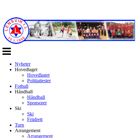
Veksle
navigasjon
Nyheter
Hovedlaget
Hovedlaget
Politiattester
Fotball
Håndball
Håndball
Sponsorer
Ski
Ski
Friidrett
Turn
Arrangement
Arrangement