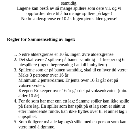
samtidig.
Lagene kan bestå av så mange spillere som dere vil, og vi
oppfordrer dere til å ha mange spillere på laget!
Nedre aldersgrense er 10 år. Ingen øvre aldersgrense!
Regler for Sammensetting av laget:
Nedre aldersgrense er 10 år. Ingen øvre aldersgrense.
Det skal være 7 spillere på banen samtidig – 1 keeper og 6
utespillere (ingen begrensning i antall innbyttere).
Spillerne som er på banen samtidig, skal til en hver tid være:
Maks 3 personer over 16 år
Minimum 2 jenter/damer. Er jenta over 16 år går det på
voksenkvoten.
Keeper: Er keeper over 16 år går det på voksenkvoten (min.
alder 10 år).
For de som har mer enn ett lag: Samme spiller kan ikke spille
på flere lag. En spiller som har spilt på et lag som er slått ut
etter innledende runde, kan ikke flyttes over til et annet lag i
cupspillet.
Som tidligere må alle lag også stille med en person som kan
være med å dømme.