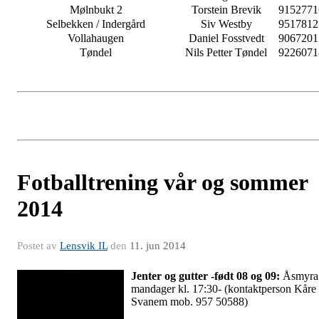
Mølnbukt 2
Torstein Brevik
9152771
Selbekken / Indergård
Siv Westby
9517812
Vollahaugen
Daniel Fosstvedt
9067201
Tøndel
Nils Petter Tøndel
9226071
Fotballtrening vår og sommer
2014
Postet av
Lensvik IL
den
11. jun 2014
Jenter og gutter -født 08 og 09:
Åsmyra
mandager kl. 17:30- (kontaktperson Kåre
Svanem mob. 957 50588)