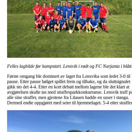
Felles lagbilde før kampstart. Lensvik i rødt og FC Narjanta i blått
Første omgang ble dominert av laget fra Lensvika som ledet 3-0 til
pause. Etter pause bølget spillet frem og tilbake, og da sluttsignalet
gikk sto det 4-4. Etter en kort debatt mellom lagene ble det klart at
avgjørelsen skulle tas med straffesparkkonkurranse. Lensvik traff p
alle sine straffer, men gjestene fra Litauen hadde en suser i stanga.
Dermed endte oppgjøret med seier til hjemmelaget. 5-4 etter straffer