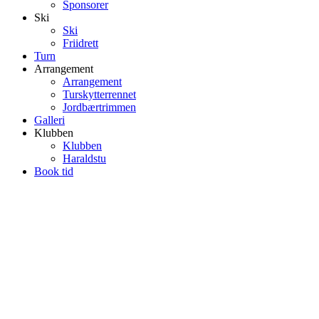
Sponsorer
Ski
Ski
Friidrett
Turn
Arrangement
Arrangement
Turskytterrennet
Jordbærtrimmen
Galleri
Klubben
Klubben
Haraldstu
Book tid