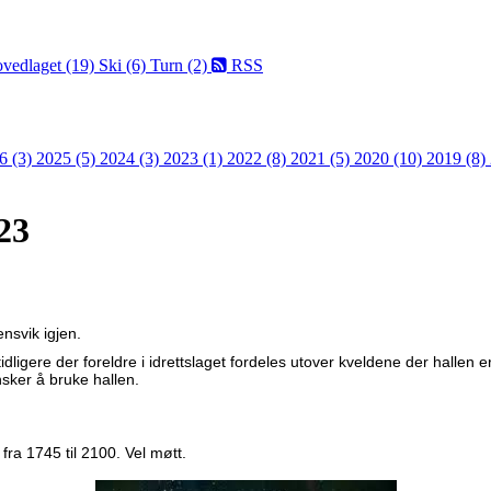
vedlaget (19)
Ski (6)
Turn (2)
RSS
6 (3)
2025 (5)
2024 (3)
2023 (1)
2022 (8)
2021 (5)
2020 (10)
2019 (8)
23
nsvik igjen.
ligere der foreldre i idrettslaget fordeles utover kveldene der hallen er
nsker å bruke hallen.
fra 1745 til 2100. Vel møtt.