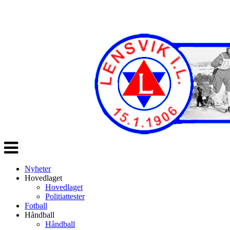
Veksle
navigasjon
Nyheter
Hovedlaget
Hovedlaget
Politiattester
Fotball
Håndball
Håndball