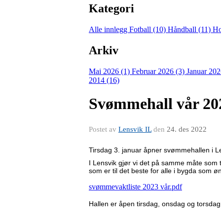
Kategori
Alle innlegg
Fotball (10)
Håndball (11)
Ho
Arkiv
Mai 2026 (1)
Februar 2026 (3)
Januar 202
2014 (16)
Svømmehall vår 20
Postet av
Lensvik IL
den
24. des 2022
Tirsdag 3. januar åpner svømmehallen i Le
I Lensvik gjør vi det på samme måte som tid
som er til det beste for alle i bygda som ø
svømmevaktliste 2023 vår.pdf
Hallen er åpen tirsdag, onsdag og torsdag 