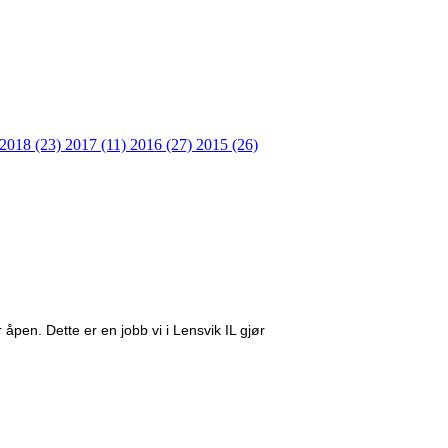
2018 (23)
2017 (11)
2016 (27)
2015 (26)
 åpen. Dette er en jobb vi i Lensvik IL gjør