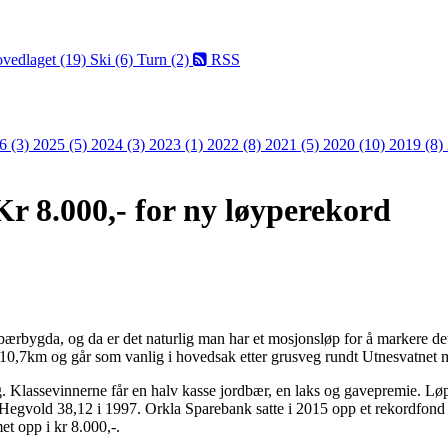
vedlaget (19)
Ski (6)
Turn (2)
RSS
6 (3)
2025 (5)
2024 (3)
2023 (1)
2022 (8)
2021 (5)
2020 (10)
2019 (8)
 8.000,- for ny løyperekord
dbærbygda, og da er det naturlig man har et mosjonsløp for å markere de
10,7km og går som vanlig i hovedsak etter grusveg rundt Utnesvatnet 
g. Klassevinnerne får en halv kasse jordbær, en laks og gavepremie. L
Hegvold 38,12 i 1997. Orkla Sparebank satte i 2015 opp et rekordfon
t opp i kr 8.000,-.