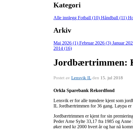
Kategori
Alle innlegg
Fotball (10)
Håndball (11)
Ho
Arkiv
Mai 2026 (1)
Februar 2026 (3)
Januar 202
2014 (16)
Jordbærtrimmen: Kr
Postet av
Lensvik IL
den
15. jul 2018
Orkla Sparebank Rekordfond
Lensvik er for alle trøndere kjent som jor
IL Jordbærtrimmen for 36 gang. Løypa er 
Jordbærtrimmen er kjent for sin premierin
Peder Arne Sylte 33,17 fra 1985 og Anne 
øker med kr 2000 hvert år og har nå komme