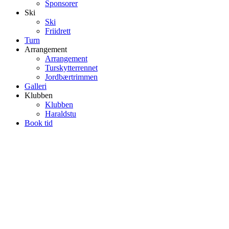
Sponsorer
Ski
Ski
Friidrett
Turn
Arrangement
Arrangement
Turskytterrennet
Jordbærtrimmen
Galleri
Klubben
Klubben
Haraldstu
Book tid