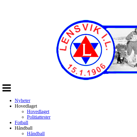
Veksle
navigasjon
Nyheter
Hovedlaget
Hovedlaget
Politiattester
Fotball
Håndball
Håndball