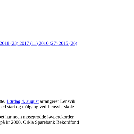
2018 (23)
2017 (11)
2016 (27)
2015 (26)
tte.
Lørdag 4. august
arrangerer Lensvik
med start og målgang ved Lensvik skole.
øpet har noen mosegrodde løyperekorder,
d på kr 2000. Orkla Sparebank Rekordfond