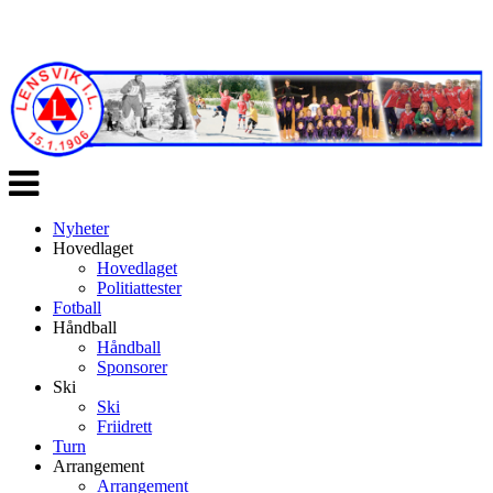
Veksle
navigasjon
Nyheter
Hovedlaget
Hovedlaget
Politiattester
Fotball
Håndball
Håndball
Sponsorer
Ski
Ski
Friidrett
Turn
Arrangement
Arrangement