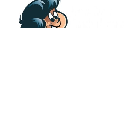
Fra 1. august får barn og unge endelig lov til å spille fotballkamper
igjen. Gjennomføringen skal være i tråd med rammer satt av krets 
fotballforbund. Fotballstyret ber derfor alle foreldre, foresatte og
andre publikummere om å lese vedlagte infoskriv. Sammen skal vi
skape en trygg ramme for gjennomføring!
Infoskriv foreldre_foresatte.docx