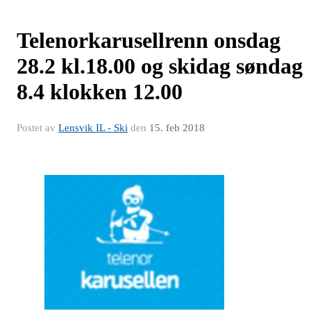
Telenorkarusellrenn onsdag
28.2 kl.18.00 og skidag søndag
8.4 klokken 12.00
Postet av
Lensvik IL - Ski
den
15. feb 2018