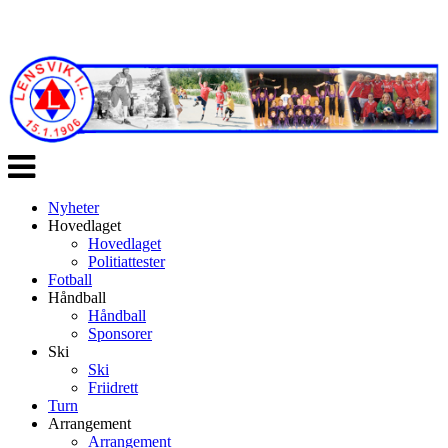
Veksle
navigasjon
Nyheter
Hovedlaget
Hovedlaget
Politiattester
Fotball
Håndball
Håndball
Sponsorer
Ski
Ski
Friidrett
Turn
Arrangement
Arrangement