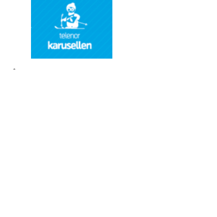
Årets 2.skirenn blir arrangert torsdag 18.01.
kl.18
telenorkarusellrenn - løpeseddel - mal.pdf
Skidag er planlagt søndag 4.februar kl.12 i Øyangen. Nærmere inf
kommer senere.