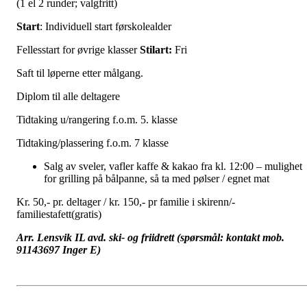
(1 el 2 runder; valgfritt)
Start
: Individuell start førskolealder
Fellesstart for øvrige klasser
Stilart:
Fri
Saft til løperne etter målgang.
Diplom til alle deltagere
Tidtaking u/rangering f.o.m. 5. klasse
Tidtaking/plassering f.o.m. 7 klasse
Salg av sveler, vafler kaffe & kakao fra kl. 12:00 – mulighet
for grilling på bålpanne, så ta med pølser / egnet mat
Kr. 50,- pr. deltager / kr. 150,- pr familie i skirenn/-
familiestafett(gratis)
Arr. Lensvik IL avd. ski- og friidrett (spørsmål: kontakt mob.
91143697 Inger E)