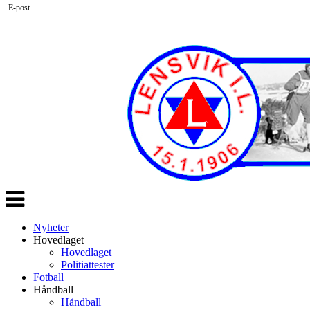
E-post
Veksle
navigasjon
Nyheter
Hovedlaget
Hovedlaget
Politiattester
Fotball
Håndball
Håndball