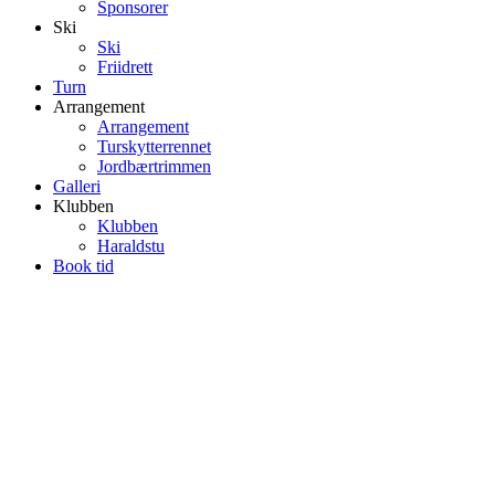
Sponsorer
Ski
Ski
Friidrett
Turn
Arrangement
Arrangement
Turskytterrennet
Jordbærtrimmen
Galleri
Klubben
Klubben
Haraldstu
Book tid