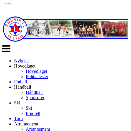
E-post
Veksle
navigasjon
Nyheter
Hovedlaget
Hovedlaget
Politiattester
Fotball
Håndball
Håndball
Sponsorer
Ski
Ski
Friidrett
Turn
Arrangement
Arrangement