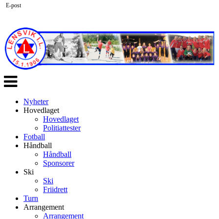
E-post
Veksle
navigasjon
Nyheter
Hovedlaget
Hovedlaget
Politiattester
Fotball
Håndball
Håndball
Sponsorer
Ski
Ski
Friidrett
Turn
Arrangement
Arrangement