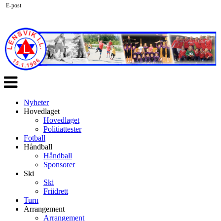
E-post
Veksle
navigasjon
Nyheter
Hovedlaget
Hovedlaget
Politiattester
Fotball
Håndball
Håndball
Sponsorer
Ski
Ski
Friidrett
Turn
Arrangement
Arrangement