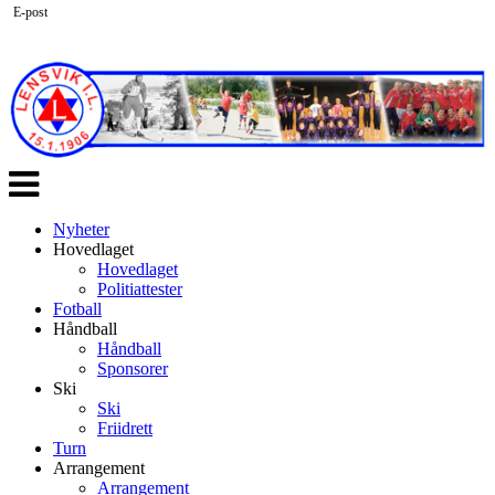
E-post
Veksle
navigasjon
Nyheter
Hovedlaget
Hovedlaget
Politiattester
Fotball
Håndball
Håndball
Sponsorer
Ski
Ski
Friidrett
Turn
Arrangement
Arrangement