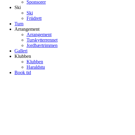
Sponsorer
Ski
Ski
Friidrett
Turn
Arrangement
Arrangement
Turskytterrennet
Jordbærtrimmen
Galleri
Klubben
Klubben
Haraldstu
Book tid