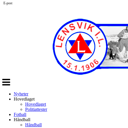
E-post
Veksle
navigasjon
Nyheter
Hovedlaget
Hovedlaget
Politiattester
Fotball
Håndball
Håndball