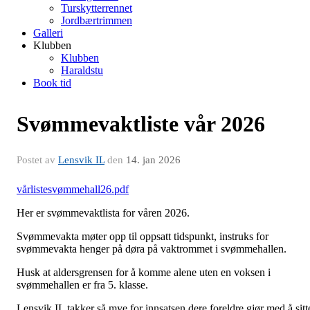
Turskytterrennet
Jordbærtrimmen
Galleri
Klubben
Klubben
Haraldstu
Book tid
Svømmevaktliste vår 2026
Postet av
Lensvik IL
den
14. jan 2026
vårlistesvømmehall26.pdf
Her er svømmevaktlista for våren 2026.
Svømmevakta møter opp til oppsatt tidspunkt, instruks for
svømmevakta henger på døra på vaktrommet i svømmehallen.
Husk at aldersgrensen for å komme alene uten en voksen i
svømmehallen er fra 5. klasse.
Lensvik IL takker så mye for innsatsen dere foreldre gjør med å sitt