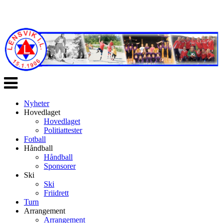
Veksle
navigasjon
Nyheter
Hovedlaget
Hovedlaget
Politiattester
Fotball
Håndball
Håndball
Sponsorer
Ski
Ski
Friidrett
Turn
Arrangement
Arrangement