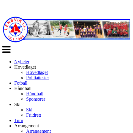
Veksle
navigasjon
Nyheter
Hovedlaget
Hovedlaget
Politiattester
Fotball
Håndball
Håndball
Sponsorer
Ski
Ski
Friidrett
Turn
Arrangement
Arrangement