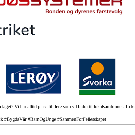
laget? Vi har alltid plass til flere som vil bidra til lokalsamfunnet. Ta 
Takk #BygdaVår #BarnOgUnge #SammenForFellesskapet