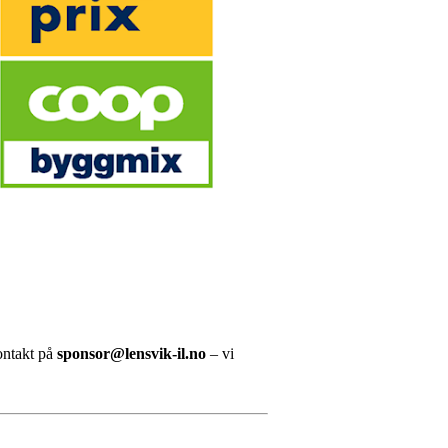
kontakt på
sponsor@lensvik-il.no
– vi