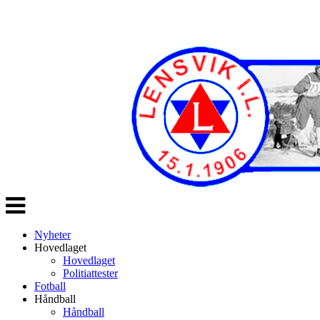
Veksle
navigasjon
Nyheter
Hovedlaget
Hovedlaget
Politiattester
Fotball
Håndball
Håndball