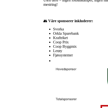
Uten dere – ingen fotballkamper, ingen hånd
mestring!
👥
Våre sponsorer inkluderer:
Svorka
Orkla Sparebank
Kraftriket
Coop Prix
Coop Byggmix
Lerøy
Fjøssystemer