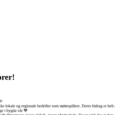
orer!
🎉
e lokale og regionale bedrifter som støttespillere. Deres bidrag er helt 
nge i bygda vår 💙