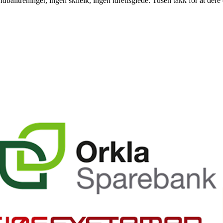
balltreninger, ingen skileik, ingen idrettsglede. Tusen takk for at dere