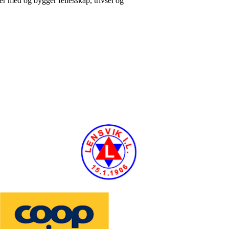
 er med og bygger fellesskap, trivsel og