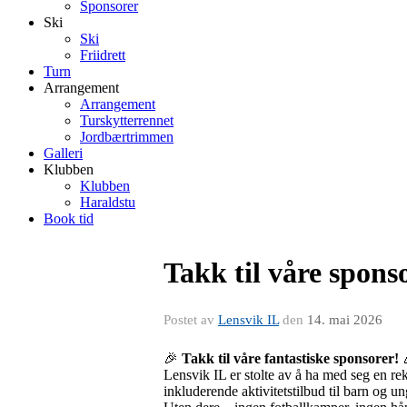
Sponsorer
Ski
Ski
Friidrett
Turn
Arrangement
Arrangement
Turskytterrennet
Jordbærtrimmen
Galleri
Klubben
Klubben
Haraldstu
Book tid
Takk til våre spons
Postet av
Lensvik IL
den
14. mai 2026
🎉
Takk til våre fantastiske sponsorer!
Lensvik IL er stolte av å ha med seg en rekk
inkluderende aktivitetstilbud til barn og u