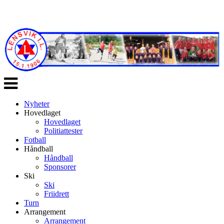
Veksle
navigasjon
Nyheter
Hovedlaget
Hovedlaget
Politiattester
Fotball
Håndball
Håndball
Sponsorer
Ski
Ski
Friidrett
Turn
Arrangement
Arrangement