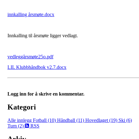
innkalling årsmøte.docx
Innkalling til årsmøte ligger vedlagt.
vedleggårsmøte25o.pdf
LIL Klubbhåndbok v2.7.docx
Logg inn for å skrive en kommentar.
Kategori
Alle innlegg
Fotball (10)
Håndball (11)
Hovedlaget (19)
Ski (6)
Turn (2)
RSS
Arkiv