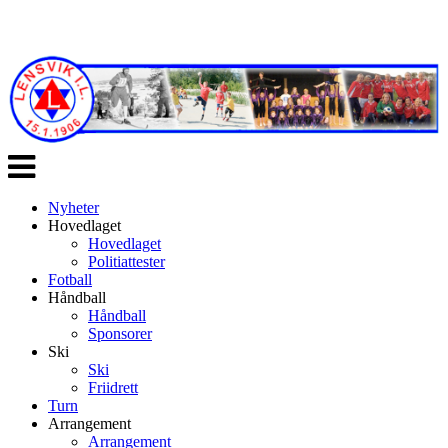
Veksle
navigasjon
Nyheter
Hovedlaget
Hovedlaget
Politiattester
Fotball
Håndball
Håndball
Sponsorer
Ski
Ski
Friidrett
Turn
Arrangement
Arrangement