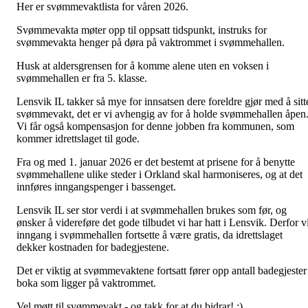
Her er svømmevaktlista for våren 2026.
Svømmevakta møter opp til oppsatt tidspunkt, instruks for
svømmevakta henger på døra på vaktrommet i svømmehallen.
Husk at aldersgrensen for å komme alene uten en voksen i
svømmehallen er fra 5. klasse.
Lensvik IL takker så mye for innsatsen dere foreldre gjør med å sitt
svømmevakt, det er vi avhengig av for å holde svømmehallen åpen
Vi får også kompensasjon for denne jobben fra kommunen, som
kommer idrettslaget til gode.
Fra og med 1. januar 2026 er det bestemt at prisene for å benytte
svømmehallene ulike steder i Orkland skal harmoniseres, og at det
innføres inngangspenger i bassenget.
Lensvik IL ser stor verdi i at svømmehallen brukes som før, og
ønsker å videreføre det gode tilbudet vi har hatt i Lensvik. Derfor vi
inngang i svømmehallen fortsette å være gratis, da idrettslaget
dekker kostnaden for badegjestene.
Det er viktig at svømmevaktene fortsatt fører opp antall badegjester 
boka som ligger på vaktrommet.
Vel møtt til svømmevakt - og takk for at du bidrar! :)