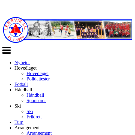
Veksle
navigasjon
Nyheter
Hovedlaget
Hovedlaget
Politiattester
Fotball
Håndball
Håndball
Sponsorer
Ski
Ski
Friidrett
Turn
Arrangement
Arrangement