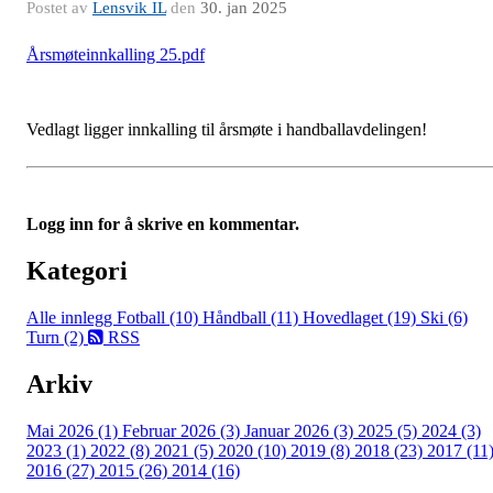
Postet av
Lensvik IL
den
30. jan 2025
Årsmøteinnkalling 25.pdf
Vedlagt ligger innkalling til årsmøte i handballavdelingen!
Logg inn for å skrive en kommentar.
Kategori
Alle innlegg
Fotball (10)
Håndball (11)
Hovedlaget (19)
Ski (6)
Turn (2)
RSS
Arkiv
Mai 2026 (1)
Februar 2026 (3)
Januar 2026 (3)
2025 (5)
2024 (3)
2023 (1)
2022 (8)
2021 (5)
2020 (10)
2019 (8)
2018 (23)
2017 (11
2016 (27)
2015 (26)
2014 (16)