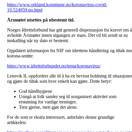
https://www.orkland.kommune.no/koronavirus-covid-
19.524959.no.html
Årsmøtet utsettes på ubestemt tid.
Norges Idrettsforbund har gitt generell dispensasjon fra kravet om å
avholde Årsmøter innen utgangen av mars. Det vil bli sendt ut ny
innkalling når ny dato er bestemt.
Oppdatert informasjon fra NIF om idrettens håndtering og tiltak mo
korona-smitte:
https://www.idrettsforbundet.no/tema/koronavirus/
Lensvik IL oppfordrer alle til å ha en bevisst holdning til situasjone
og gjøre de tiltak som hver enkelt kan gjøre. Dette betyr:
God håndhygiene
Unngå at folk samler seg til uorganisert aktivitet som
erstatning for vanlige treninger.
Tren gjerne, men gjør det alene.
For de som er ekstra interessert, anbefales denne grundige
artikkelen: