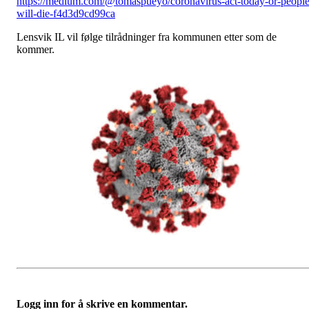
https://medium.com/@tomaspueyo/coronavirus-act-today-or-people
will-die-f4d3d9cd99ca
Lensvik IL vil følge tilrådninger fra kommunen etter som de
kommer.
Logg inn for å skrive en kommentar.