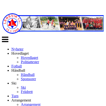
Veksle
navigasjon
Nyheter
Hovedlaget
Hovedlaget
Politiattester
Fotball
Håndball
Håndball
Sponsorer
Ski
Ski
Friidrett
Turn
Arrangement
Arrangement