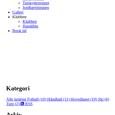
Turskytterrennet
Jordbærtrimmen
Galleri
Klubben
Klubben
Haraldstu
Book tid
Kategori
Alle innlegg
Fotball (10)
Håndball (11)
Hovedlaget (19)
Ski (6)
Turn (2)
RSS
Arkiv