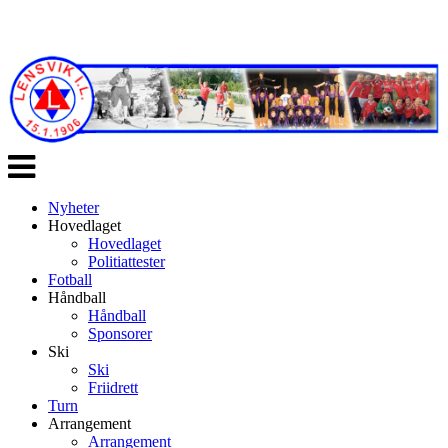
Veksle
navigasjon
Nyheter
Hovedlaget
Hovedlaget
Politiattester
Fotball
Håndball
Håndball
Sponsorer
Ski
Ski
Friidrett
Turn
Arrangement
Arrangement