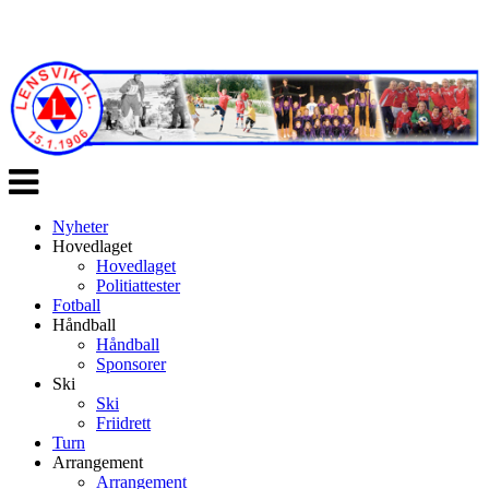
Veksle
navigasjon
Nyheter
Hovedlaget
Hovedlaget
Politiattester
Fotball
Håndball
Håndball
Sponsorer
Ski
Ski
Friidrett
Turn
Arrangement
Arrangement