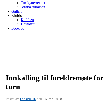
Turskytterrennet
Jordbærtrimmen
Galleri
Klubben
Klubben
Haraldstu
Book tid
Innkalling til foreldremøte for
turn
Postet av
Lensvik IL
den
16. feb 2018