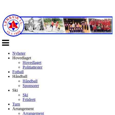
Veksle
navigasjon
Nyheter
Hovedlaget
Hovedlaget
Politiattester
Fotball
Håndball
Håndball
Sponsorer
Ski
Ski
Friidrett
Turn
Arrangement
Arrangement