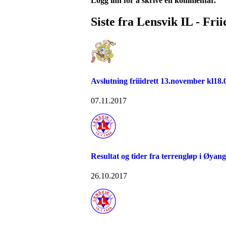
Logg inn for å skrive en kommentar.
Siste fra Lensvik IL - Frii
Avslutning friiidrett 13.november kl18.
07.11.2017
Resultat og tider fra terrengløp i Øyan
26.10.2017