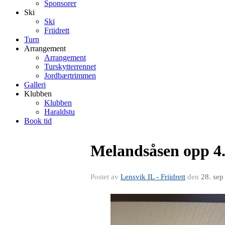
Sponsorer
Ski
Ski
Friidrett
Turn
Arrangement
Arrangement
Turskytterrennet
Jordbærtrimmen
Galleri
Klubben
Klubben
Haraldstu
Book tid
Melandsåsen opp 4
Postet av
Lensvik IL - Friidrett
den
28. sep