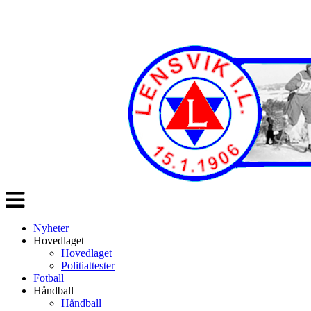
Veksle
navigasjon
Nyheter
Hovedlaget
Hovedlaget
Politiattester
Fotball
Håndball
Håndball