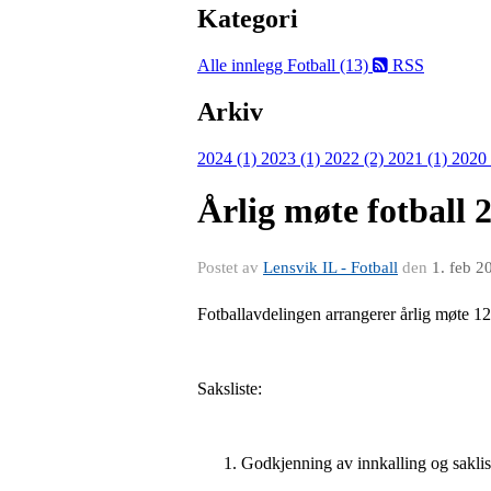
Kategori
Alle innlegg
Fotball (13)
RSS
Arkiv
2024 (1)
2023 (1)
2022 (2)
2021 (1)
2020
Årlig møte fotball 
Postet av
Lensvik IL - Fotball
den
1. feb 2
Fotballavdelingen arrangerer årlig møte 12
Saksliste
:
Godkjenning av innkalling og saklis