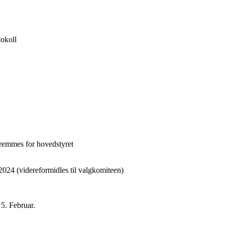
tokoll
remmes for hovedstyret
 20
2
4
(videreformidles til valgkomiteen)
n
5
.
F
ebruar.