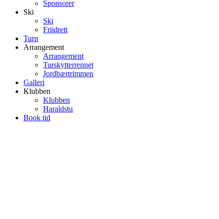
Sponsorer
Ski
Ski
Friidrett
Turn
Arrangement
Arrangement
Turskytterrennet
Jordbærtrimmen
Galleri
Klubben
Klubben
Haraldstu
Book tid