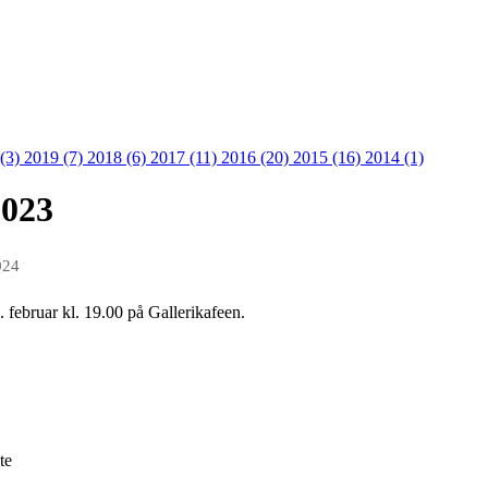
 (3)
2019 (7)
2018 (6)
2017 (11)
2016 (20)
2015 (16)
2014 (1)
2023
024
. februar kl. 19.00 på Gallerikafeen.
te