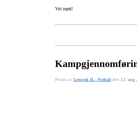
Vel møtt!
Kampgjennomførin
Postet av
Lensvik IL - Fotball
den
12. aug