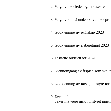
Valg av møteleder og møtesekretær
Valg av to til å underskrive møtepro
Godkjenning av regnskap 20
2
3
Godkjenning av årsberetning 20
2
3
Fastsette budsjett for 20
2
4
Gjennomgang av årsplan som skal f
Godkjenning av forslag til st
yre for
Eventuelt
Saker må være meldt til styret inne