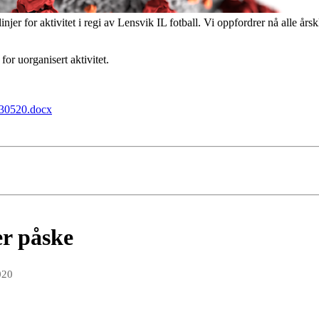
njer for aktivitet i regi av Lensvik IL fotball. Vi oppfordrer nå alle årskl
for uorganisert aktivitet.
130520.docx
er påske
020