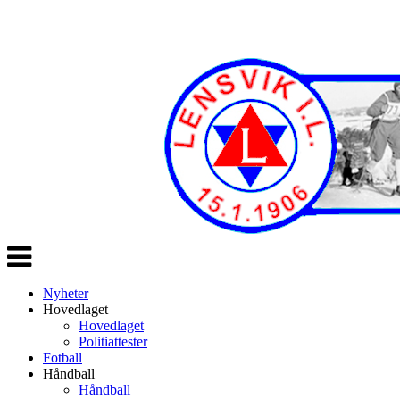
Veksle
navigasjon
Nyheter
Hovedlaget
Hovedlaget
Politiattester
Fotball
Håndball
Håndball